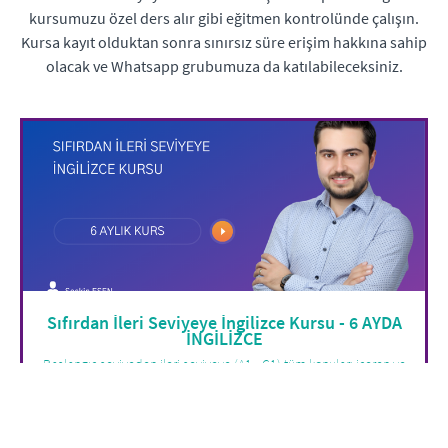
kursumuzu özel ders alır gibi eğitmen kontrolünde çalışın.
Kursa kayıt olduktan sonra sınırsız süre erişim hakkına sahip
olacak ve Whatsapp grubumuza da katılabileceksiniz.
Sıfırdan İleri Seviyeye İngilizce Kursu - 6 AYDA
İNGİLİZCE
Başlangıç seviyeden ileri seviyeye (A1 - C1) tüm konuları içeren ve
bol pratik yapabileceğiniz kapsamlı İngilizce kursu