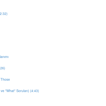
12:32)
lanımı
:26)
d Those
 ve "What" Soruları) (4:43)