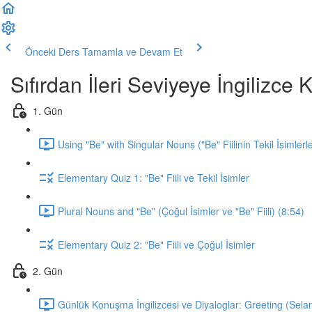
Önceki Ders
Tamamla ve Devam Et
Sıfırdan İleri Seviyeye İngilizc
1. Gün
Using "Be" with Singular Nouns ("Be" Fiilinin Tekil İsimlerl
Elementary Quiz 1: "Be" Fiili ve Tekil İsimler
Plural Nouns and "Be" (Çoğul İsimler ve "Be" Fiili) (8:54)
Elementary Quiz 2: "Be" Fiili ve Çoğul İsimler
2. Gün
Günlük Konuşma İngilizcesi ve Diyaloglar: Greeting (Sela