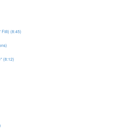
iili) (8:45)
ons)
" (8:12)
)