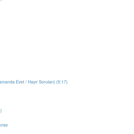
manda Evet / Hayır Soruları) (5:17)
)
ense