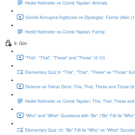
Hedef Kelimeler ve Cümle Yapıları: Animals
Günlük Konuşma İngilizcesi ve Diyaloglar: Family (Aile) (
Hedef Kelimeler ve Cümle Yapıları: Family
9. Gün
"This", "That", "These" and "Those" (5:10)
Elementary Quiz 9: "This", "That", "These" ve "Those" Kul
Dinleme ve Tekrar Dersi: This, That, These and Those (6
Hedef Kelimeler ve Cümle Yapıları: This, That, These an
"Who" and "What" Questions with "Be" ("Be" Fiili ile "Who"
Elementary Quiz 10: "Be" Fiili ile "Who" ve "What" Soruları