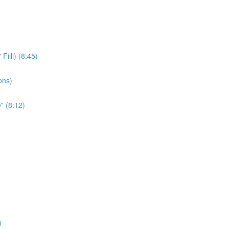
iili) (8:45)
ons)
" (8:12)
)