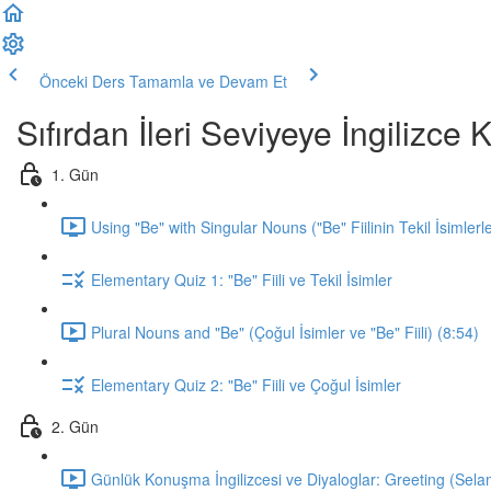
Önceki Ders
Tamamla ve Devam Et
Sıfırdan İleri Seviyeye İngilizc
1. Gün
Using "Be" with Singular Nouns ("Be" Fiilinin Tekil İsimlerl
Elementary Quiz 1: "Be" Fiili ve Tekil İsimler
Plural Nouns and "Be" (Çoğul İsimler ve "Be" Fiili) (8:54)
Elementary Quiz 2: "Be" Fiili ve Çoğul İsimler
2. Gün
Günlük Konuşma İngilizcesi ve Diyaloglar: Greeting (Sela