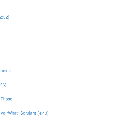
12:32)
lanımı
:26)
d Those
 ve "What" Soruları) (4:43)