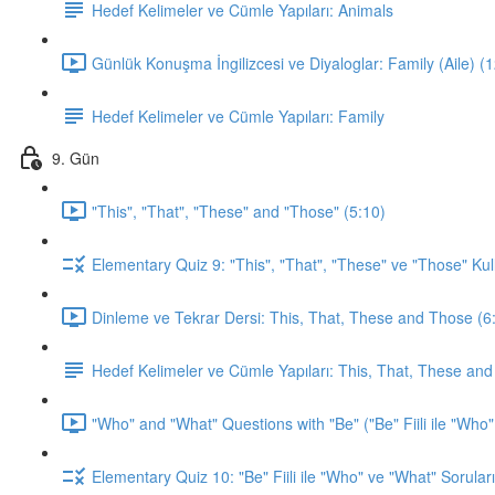
Hedef Kelimeler ve Cümle Yapıları: Animals
Günlük Konuşma İngilizcesi ve Diyaloglar: Family (Aile) (
Hedef Kelimeler ve Cümle Yapıları: Family
9. Gün
"This", "That", "These" and "Those" (5:10)
Elementary Quiz 9: "This", "That", "These" ve "Those" Kul
Dinleme ve Tekrar Dersi: This, That, These and Those (6
Hedef Kelimeler ve Cümle Yapıları: This, That, These an
"Who" and "What" Questions with "Be" ("Be" Fiili ile "Who"
Elementary Quiz 10: "Be" Fiili ile "Who" ve "What" Soruları