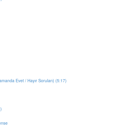
manda Evet / Hayır Soruları) (5:17)
)
ense