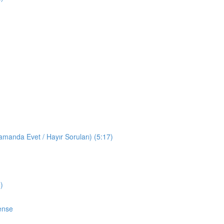
manda Evet / Hayır Soruları) (5:17)
)
ense