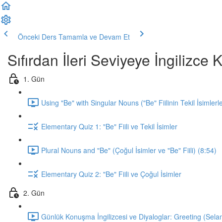
Önceki Ders
Tamamla ve Devam Et
Sıfırdan İleri Seviyeye İngilizc
1. Gün
Using "Be" with Singular Nouns ("Be" Fiilinin Tekil İsimlerl
Elementary Quiz 1: "Be" Fiili ve Tekil İsimler
Plural Nouns and "Be" (Çoğul İsimler ve "Be" Fiili) (8:54)
Elementary Quiz 2: "Be" Fiili ve Çoğul İsimler
2. Gün
Günlük Konuşma İngilizcesi ve Diyaloglar: Greeting (Sela