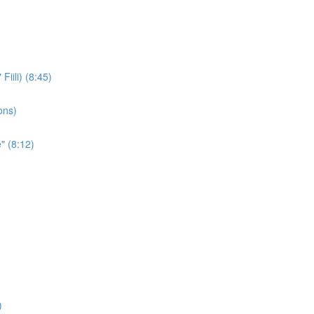
iili) (8:45)
ons)
" (8:12)
)