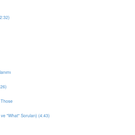
12:32)
lanımı
:26)
d Those
 ve "What" Soruları) (4:43)