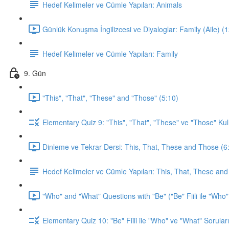
Hedef Kelimeler ve Cümle Yapıları: Animals
Günlük Konuşma İngilizcesi ve Diyaloglar: Family (Aile) (
Hedef Kelimeler ve Cümle Yapıları: Family
9. Gün
"This", "That", "These" and "Those" (5:10)
Elementary Quiz 9: "This", "That", "These" ve "Those" Kul
Dinleme ve Tekrar Dersi: This, That, These and Those (6
Hedef Kelimeler ve Cümle Yapıları: This, That, These an
"Who" and "What" Questions with "Be" ("Be" Fiili ile "Who"
Elementary Quiz 10: "Be" Fiili ile "Who" ve "What" Soruları