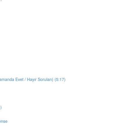
manda Evet / Hayır Soruları) (5:17)
)
ense