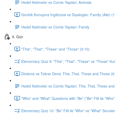
Hedef Kelimeler ve Cümle Yapıları: Animals
Günlük Konuşma İngilizcesi ve Diyaloglar: Family (Aile) (
Hedef Kelimeler ve Cümle Yapıları: Family
9. Gün
"This", "That", "These" and "Those" (5:10)
Elementary Quiz 9: "This", "That", "These" ve "Those" Kul
Dinleme ve Tekrar Dersi: This, That, These and Those (6
Hedef Kelimeler ve Cümle Yapıları: This, That, These an
"Who" and "What" Questions with "Be" ("Be" Fiili ile "Who"
Elementary Quiz 10: "Be" Fiili ile "Who" ve "What" Soruları