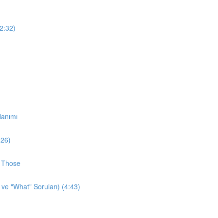
12:32)
lanımı
:26)
d Those
 ve "What" Soruları) (4:43)