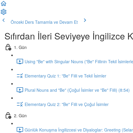
Önceki Ders
Tamamla ve Devam Et
Sıfırdan İleri Seviyeye İngilizc
1. Gün
Using "Be" with Singular Nouns ("Be" Fiilinin Tekil İsimlerl
Elementary Quiz 1: "Be" Fiili ve Tekil İsimler
Plural Nouns and "Be" (Çoğul İsimler ve "Be" Fiili) (8:54)
Elementary Quiz 2: "Be" Fiili ve Çoğul İsimler
2. Gün
Günlük Konuşma İngilizcesi ve Diyaloglar: Greeting (Sela