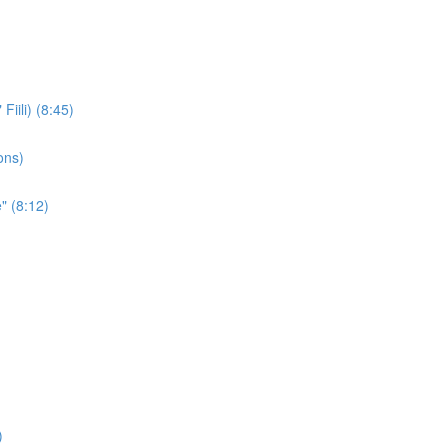
iili) (8:45)
ons)
" (8:12)
)