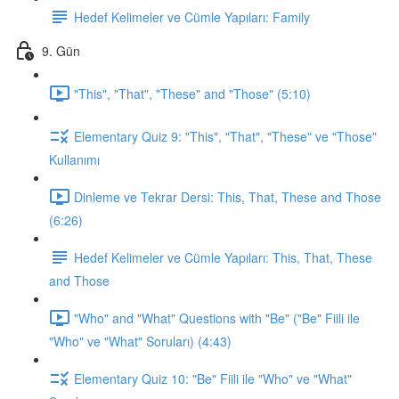
Hedef Kelimeler ve Cümle Yapıları: Family
9. Gün
"This", "That", "These" and "Those" (5:10)
Elementary Quiz 9: "This", "That", "These" ve "Those"
Kullanımı
Dinleme ve Tekrar Dersi: This, That, These and Those
(6:26)
Hedef Kelimeler ve Cümle Yapıları: This, That, These
and Those
"Who" and "What" Questions with "Be" ("Be" Fiili ile
"Who" ve "What" Soruları) (4:43)
Elementary Quiz 10: "Be" Fiili ile "Who" ve "What"