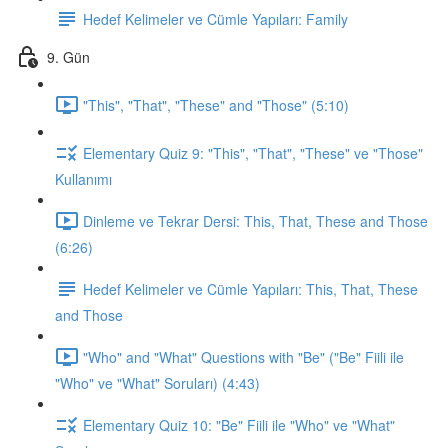
Hedef Kelimeler ve Cümle Yapıları: Family
9. Gün
"This", "That", "These" and "Those" (5:10)
Elementary Quiz 9: "This", "That", "These" ve "Those"
Kullanımı
Dinleme ve Tekrar Dersi: This, That, These and Those
(6:26)
Hedef Kelimeler ve Cümle Yapıları: This, That, These
and Those
"Who" and "What" Questions with "Be" ("Be" Fiili ile
"Who" ve "What" Soruları) (4:43)
Elementary Quiz 10: "Be" Fiili ile "Who" ve "What"