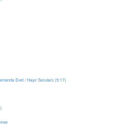
manda Evet / Hayır Soruları) (5:17)
)
ense