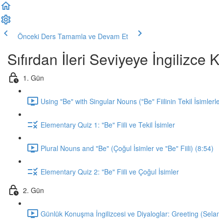
Önceki Ders
Tamamla ve Devam Et
Sıfırdan İleri Seviyeye İngilizc
1. Gün
Using "Be" with Singular Nouns ("Be" Fiilinin Tekil İsimlerl
Elementary Quiz 1: "Be" Fiili ve Tekil İsimler
Plural Nouns and "Be" (Çoğul İsimler ve "Be" Fiili) (8:54)
Elementary Quiz 2: "Be" Fiili ve Çoğul İsimler
2. Gün
Günlük Konuşma İngilizcesi ve Diyaloglar: Greeting (Sela