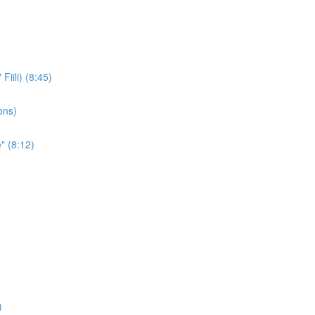
iili) (8:45)
ons)
" (8:12)
)