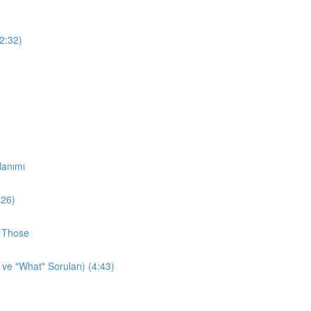
12:32)
lanımı
:26)
d Those
 ve "What" Soruları) (4:43)