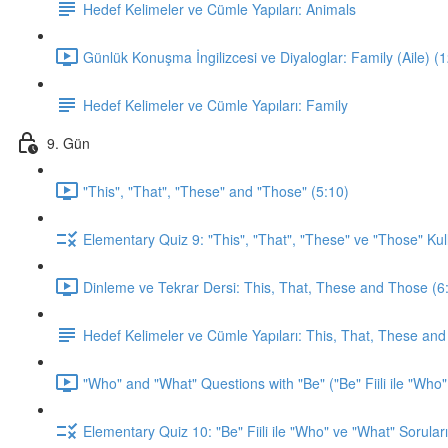
Hedef Kelimeler ve Cümle Yapıları: Animals
Günlük Konuşma İngilizcesi ve Diyaloglar: Family (Aile) (
Hedef Kelimeler ve Cümle Yapıları: Family
9. Gün
"This", "That", "These" and "Those" (5:10)
Elementary Quiz 9: "This", "That", "These" ve "Those" Kul
Dinleme ve Tekrar Dersi: This, That, These and Those (6
Hedef Kelimeler ve Cümle Yapıları: This, That, These an
"Who" and "What" Questions with "Be" ("Be" Fiili ile "Who"
Elementary Quiz 10: "Be" Fiili ile "Who" ve "What" Soruları