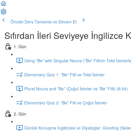
Önceki Ders
Tamamla ve Devam Et
Sıfırdan İleri Seviyeye İngilizc
1. Gün
Using "Be" with Singular Nouns ("Be" Fiilinin Tekil İsimlerl
Elementary Quiz 1: "Be" Fiili ve Tekil İsimler
Plural Nouns and "Be" (Çoğul İsimler ve "Be" Fiili) (8:54)
Elementary Quiz 2: "Be" Fiili ve Çoğul İsimler
2. Gün
Günlük Konuşma İngilizcesi ve Diyaloglar: Greeting (Sela