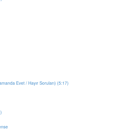
manda Evet / Hayır Soruları) (5:17)
)
ense