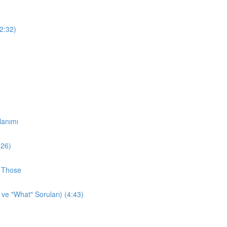
12:32)
lanımı
:26)
d Those
 ve "What" Soruları) (4:43)