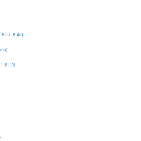
iili) (8:45)
ons)
" (8:12)
)