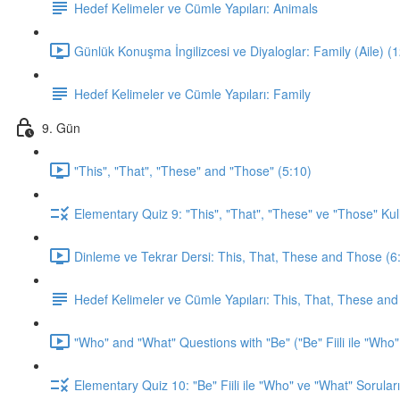
Hedef Kelimeler ve Cümle Yapıları: Animals
Günlük Konuşma İngilizcesi ve Diyaloglar: Family (Aile) (
Hedef Kelimeler ve Cümle Yapıları: Family
9. Gün
"This", "That", "These" and "Those" (5:10)
Elementary Quiz 9: "This", "That", "These" ve "Those" Kul
Dinleme ve Tekrar Dersi: This, That, These and Those (6
Hedef Kelimeler ve Cümle Yapıları: This, That, These an
"Who" and "What" Questions with "Be" ("Be" Fiili ile "Who"
Elementary Quiz 10: "Be" Fiili ile "Who" ve "What" Soruları