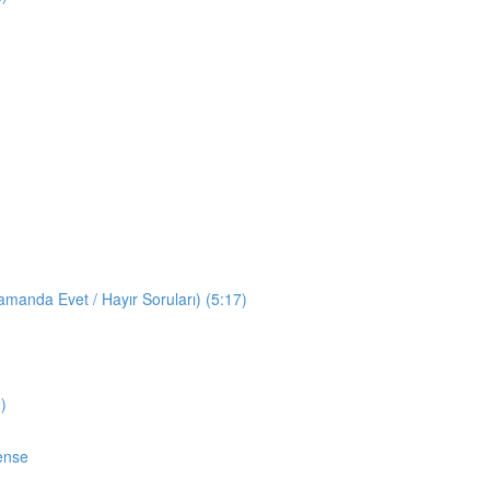
manda Evet / Hayır Soruları) (5:17)
)
ense