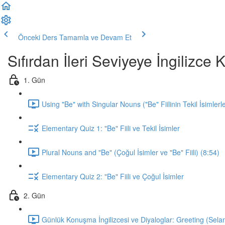
Önceki Ders
Tamamla ve Devam Et
Sıfırdan İleri Seviyeye İngilizc
1. Gün
Using "Be" with Singular Nouns ("Be" Fiilinin Tekil İsimlerl
Elementary Quiz 1: "Be" Fiili ve Tekil İsimler
Plural Nouns and "Be" (Çoğul İsimler ve "Be" Fiili) (8:54)
Elementary Quiz 2: "Be" Fiili ve Çoğul İsimler
2. Gün
Günlük Konuşma İngilizcesi ve Diyaloglar: Greeting (Sela