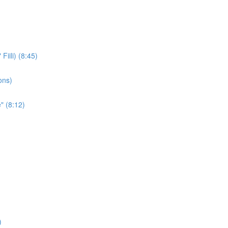
iili) (8:45)
ons)
" (8:12)
)