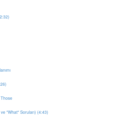
12:32)
lanımı
:26)
d Those
 ve "What" Soruları) (4:43)