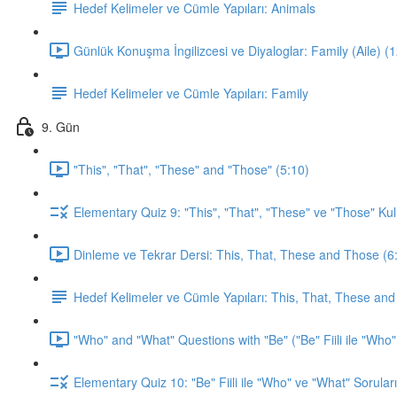
Hedef Kelimeler ve Cümle Yapıları: Animals
Günlük Konuşma İngilizcesi ve Diyaloglar: Family (Aile) (
Hedef Kelimeler ve Cümle Yapıları: Family
9. Gün
"This", "That", "These" and "Those" (5:10)
Elementary Quiz 9: "This", "That", "These" ve "Those" Kul
Dinleme ve Tekrar Dersi: This, That, These and Those (6
Hedef Kelimeler ve Cümle Yapıları: This, That, These an
"Who" and "What" Questions with "Be" ("Be" Fiili ile "Who"
Elementary Quiz 10: "Be" Fiili ile "Who" ve "What" Soruları