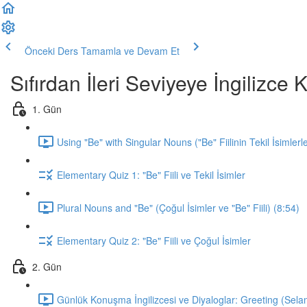
Önceki Ders
Tamamla ve Devam Et
Sıfırdan İleri Seviyeye İngilizc
1. Gün
Using "Be" with Singular Nouns ("Be" Fiilinin Tekil İsimlerl
Elementary Quiz 1: "Be" Fiili ve Tekil İsimler
Plural Nouns and "Be" (Çoğul İsimler ve "Be" Fiili) (8:54)
Elementary Quiz 2: "Be" Fiili ve Çoğul İsimler
2. Gün
Günlük Konuşma İngilizcesi ve Diyaloglar: Greeting (Sela