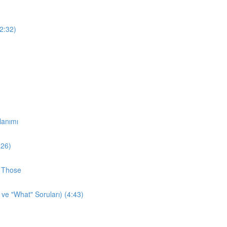
12:32)
lanımı
:26)
d Those
 ve "What" Soruları) (4:43)