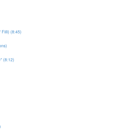
iili) (8:45)
ons)
" (8:12)
)