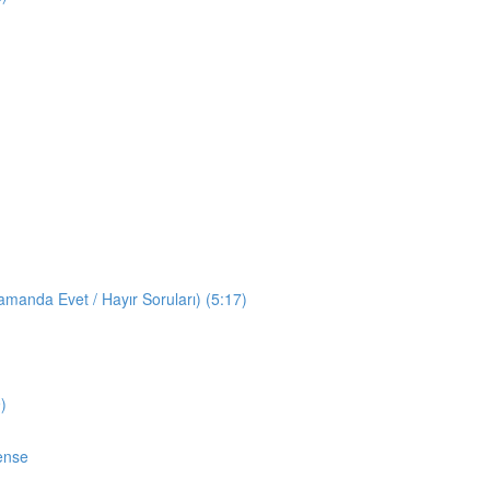
manda Evet / Hayır Soruları) (5:17)
)
ense