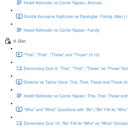
Hedef Kelimeler ve Cümle Yapıları: Animals
Günlük Konuşma İngilizcesi ve Diyaloglar: Family (Aile) (
Hedef Kelimeler ve Cümle Yapıları: Family
9. Gün
"This", "That", "These" and "Those" (5:10)
Elementary Quiz 9: "This", "That", "These" ve "Those" Kul
Dinleme ve Tekrar Dersi: This, That, These and Those (6
Hedef Kelimeler ve Cümle Yapıları: This, That, These an
"Who" and "What" Questions with "Be" ("Be" Fiili ile "Who"
Elementary Quiz 10: "Be" Fiili ile "Who" ve "What" Soruları