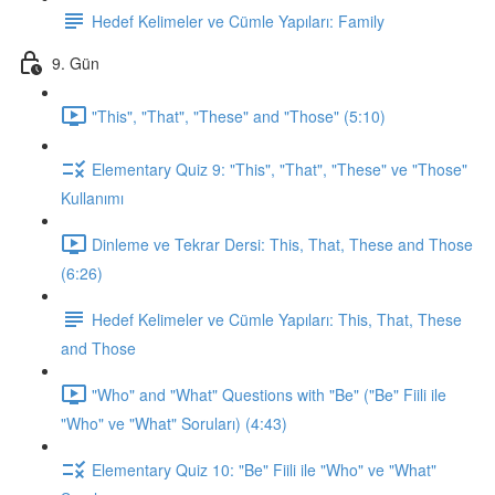
Hedef Kelimeler ve Cümle Yapıları: Family
9. Gün
"This", "That", "These" and "Those" (5:10)
Elementary Quiz 9: "This", "That", "These" ve "Those"
Kullanımı
Dinleme ve Tekrar Dersi: This, That, These and Those
(6:26)
Hedef Kelimeler ve Cümle Yapıları: This, That, These
and Those
"Who" and "What" Questions with "Be" ("Be" Fiili ile
"Who" ve "What" Soruları) (4:43)
Elementary Quiz 10: "Be" Fiili ile "Who" ve "What"