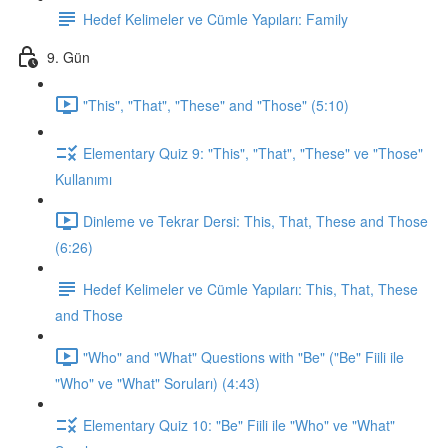
Hedef Kelimeler ve Cümle Yapıları: Family
9. Gün
"This", "That", "These" and "Those" (5:10)
Elementary Quiz 9: "This", "That", "These" ve "Those"
Kullanımı
Dinleme ve Tekrar Dersi: This, That, These and Those
(6:26)
Hedef Kelimeler ve Cümle Yapıları: This, That, These
and Those
"Who" and "What" Questions with "Be" ("Be" Fiili ile
"Who" ve "What" Soruları) (4:43)
Elementary Quiz 10: "Be" Fiili ile "Who" ve "What"