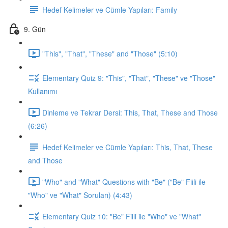
Hedef Kelimeler ve Cümle Yapıları: Family
9. Gün
"This", "That", "These" and "Those" (5:10)
Elementary Quiz 9: "This", "That", "These" ve "Those"
Kullanımı
Dinleme ve Tekrar Dersi: This, That, These and Those
(6:26)
Hedef Kelimeler ve Cümle Yapıları: This, That, These
and Those
"Who" and "What" Questions with "Be" ("Be" Fiili ile
"Who" ve "What" Soruları) (4:43)
Elementary Quiz 10: "Be" Fiili ile "Who" ve "What"