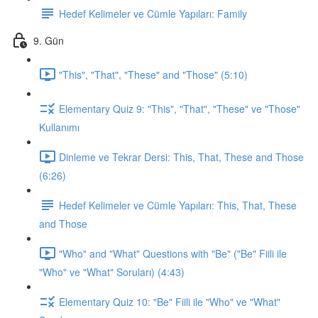
Hedef Kelimeler ve Cümle Yapıları: Family
9. Gün
"This", "That", "These" and "Those" (5:10)
Elementary Quiz 9: "This", "That", "These" ve "Those"
Kullanımı
Dinleme ve Tekrar Dersi: This, That, These and Those
(6:26)
Hedef Kelimeler ve Cümle Yapıları: This, That, These
and Those
"Who" and "What" Questions with "Be" ("Be" Fiili ile
"Who" ve "What" Soruları) (4:43)
Elementary Quiz 10: "Be" Fiili ile "Who" ve "What"