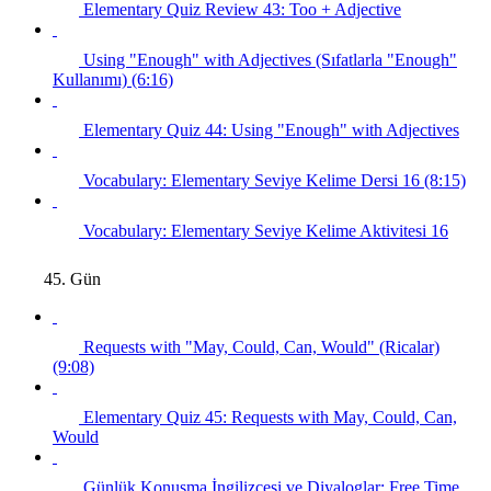
Elementary Quiz Review 43: Too + Adjective
Using "Enough" with Adjectives (Sıfatlarla "Enough"
Kullanımı) (6:16)
Elementary Quiz 44: Using "Enough" with Adjectives
Vocabulary: Elementary Seviye Kelime Dersi 16 (8:15)
Vocabulary: Elementary Seviye Kelime Aktivitesi 16
45. Gün
Requests with "May, Could, Can, Would" (Ricalar)
(9:08)
Elementary Quiz 45: Requests with May, Could, Can,
Would
Günlük Konuşma İngilizcesi ve Diyaloglar: Free Time