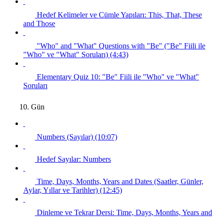
Hedef Kelimeler ve Cümle Yapıları: This, That, These
and Those
"Who" and "What" Questions with "Be" ("Be" Fiili ile
"Who" ve "What" Soruları) (4:43)
Elementary Quiz 10: "Be" Fiili ile "Who" ve "What"
Soruları
10. Gün
Numbers (Sayılar) (10:07)
Hedef Sayılar: Numbers
Time, Days, Months, Years and Dates (Saatler, Günler,
Aylar, Yıllar ve Tarihler) (12:45)
Dinleme ve Tekrar Dersi: Time, Days, Months, Years and