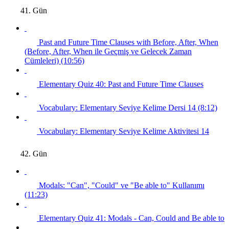
41. Gün
Past and Future Time Clauses with Before, After, When
(Before, After, When ile Geçmiş ve Gelecek Zaman
Cümleleri) (10:56)
Elementary Quiz 40: Past and Future Time Clauses
Vocabulary: Elementary Seviye Kelime Dersi 14 (8:12)
Vocabulary: Elementary Seviye Kelime Aktivitesi 14
42. Gün
Modals: "Can", "Could" ve "Be able to" Kullanımı
(11:23)
Elementary Quiz 41: Modals - Can, Could and Be able to