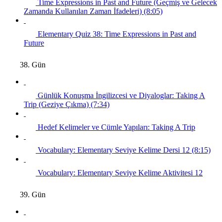
Time Expressions in Past and Future (Geçmiş ve Gelecek
Zamanda Kullanılan Zaman İfadeleri) (8:05)
Elementary Quiz 38: Time Expressions in Past and
Future
38. Gün
Günlük Konuşma İngilizcesi ve Diyaloglar: Taking A
Trip (Geziye Çıkma) (7:34)
Hedef Kelimeler ve Cümle Yapıları: Taking A Trip
Vocabulary: Elementary Seviye Kelime Dersi 12 (8:15)
Vocabulary: Elementary Seviye Kelime Aktivitesi 12
39. Gün