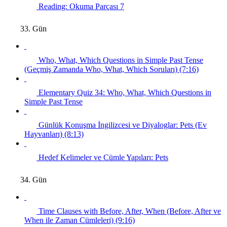
Reading: Okuma Parçası 7
33. Gün
Who, What, Which Questions in Simple Past Tense
(Geçmiş Zamanda Who, What, Which Soruları) (7:16)
Elementary Quiz 34: Who, What, Which Questions in
Simple Past Tense
Günlük Konuşma İngilizcesi ve Diyaloglar: Pets (Ev
Hayvanları) (8:13)
Hedef Kelimeler ve Cümle Yapıları: Pets
34. Gün
Time Clauses with Before, After, When (Before, After ve
When ile Zaman Cümleleri) (9:16)