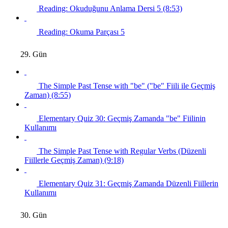
Reading: Okuduğunu Anlama Dersi 5 (8:53)
Reading: Okuma Parçası 5
29. Gün
The Simple Past Tense with "be" ("be" Fiili ile Geçmiş
Zaman) (8:55)
Elementary Quiz 30: Geçmiş Zamanda "be" Fiilinin
Kullanımı
The Simple Past Tense with Regular Verbs (Düzenli
Fiillerle Geçmiş Zaman) (9:18)
Elementary Quiz 31: Geçmiş Zamanda Düzenli Fiillerin
Kullanımı
30. Gün