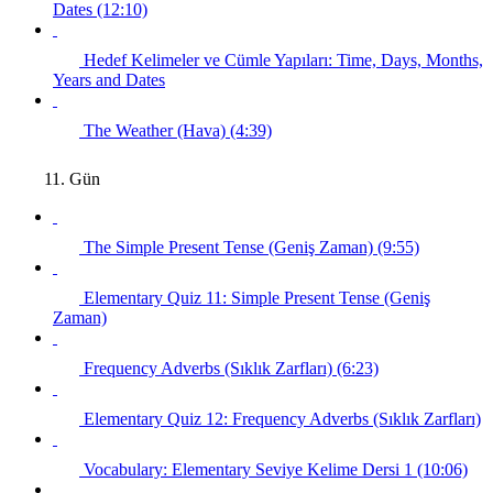
Dates (12:10)
Hedef Kelimeler ve Cümle Yapıları: Time, Days, Months,
Years and Dates
The Weather (Hava) (4:39)
11. Gün
The Simple Present Tense (Geniş Zaman) (9:55)
Elementary Quiz 11: Simple Present Tense (Geniş
Zaman)
Frequency Adverbs (Sıklık Zarfları) (6:23)
Elementary Quiz 12: Frequency Adverbs (Sıklık Zarfları)
Vocabulary: Elementary Seviye Kelime Dersi 1 (10:06)