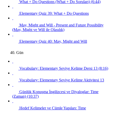
What + Do Questions (What + Do Soruları) (6:44)
Elementary Quiz 39: What + Do Questions
May, Might and Will - Present and Future Possibility
(May, Might ve Will ile Olasılık)
Elementary Quiz 40: May, Might and Will
40. Gün
Vocabulary: Elementary Seviye Kelime Dersi 13 (8:16)
Vocabulary: Elementary Seviye Kelime Aktivitesi 13
Günlük Konuşma İngilizcesi ve Diyaloglar: Time
(Zaman) (10:37)
Hedef Kelimeler ve Cümle Yapıları: Time