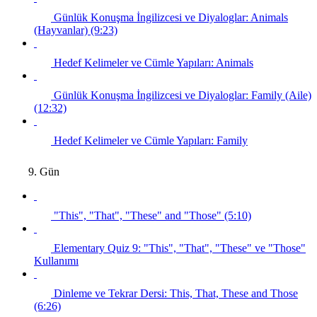
Günlük Konuşma İngilizcesi ve Diyaloglar: Animals
(Hayvanlar) (9:23)
Hedef Kelimeler ve Cümle Yapıları: Animals
Günlük Konuşma İngilizcesi ve Diyaloglar: Family (Aile)
(12:32)
Hedef Kelimeler ve Cümle Yapıları: Family
9. Gün
"This", "That", "These" and "Those" (5:10)
Elementary Quiz 9: "This", "That", "These" ve "Those"
Kullanımı
Dinleme ve Tekrar Dersi: This, That, These and Those
(6:26)