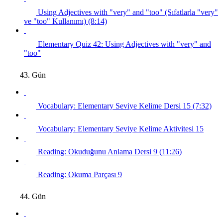
Using Adjectives with "very" and "too" (Sıfatlarla "very"
ve "too" Kullanımı) (8:14)
Elementary Quiz 42: Using Adjectives with "very" and
"too"
43. Gün
Vocabulary: Elementary Seviye Kelime Dersi 15 (7:32)
Vocabulary: Elementary Seviye Kelime Aktivitesi 15
Reading: Okuduğunu Anlama Dersi 9 (11:26)
Reading: Okuma Parçası 9
44. Gün