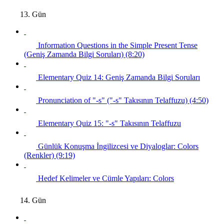
13. Gün
Information Questions in the Simple Present Tense
(Geniş Zamanda Bilgi Soruları) (8:20)
Elementary Quiz 14: Geniş Zamanda Bilgi Soruları
Pronunciation of "-s" ("-s" Takısının Telaffuzu) (4:50)
Elementary Quiz 15: "-s" Takısının Telaffuzu
Günlük Konuşma İngilizcesi ve Diyaloglar: Colors
(Renkler) (9:19)
Hedef Kelimeler ve Cümle Yapıları: Colors
14. Gün