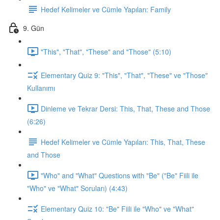
Hedef Kelimeler ve Cümle Yapıları: Family
9. Gün
"This", "That", "These" and "Those" (5:10)
Elementary Quiz 9: "This", "That", "These" ve "Those"
Kullanımı
Dinleme ve Tekrar Dersi: This, That, These and Those
(6:26)
Hedef Kelimeler ve Cümle Yapıları: This, That, These
and Those
"Who" and "What" Questions with "Be" ("Be" Fiili ile
"Who" ve "What" Soruları) (4:43)
Elementary Quiz 10: "Be" Fiili ile "Who" ve "What"