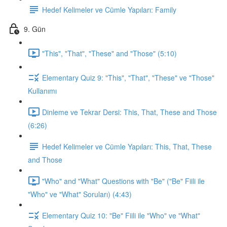
Hedef Kelimeler ve Cümle Yapıları: Family
9. Gün
"This", "That", "These" and "Those" (5:10)
Elementary Quiz 9: "This", "That", "These" ve "Those"
Kullanımı
Dinleme ve Tekrar Dersi: This, That, These and Those
(6:26)
Hedef Kelimeler ve Cümle Yapıları: This, That, These
and Those
"Who" and "What" Questions with "Be" ("Be" Fiili ile
"Who" ve "What" Soruları) (4:43)
Elementary Quiz 10: "Be" Fiili ile "Who" ve "What"