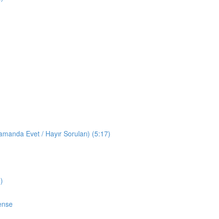
manda Evet / Hayır Soruları) (5:17)
)
ense