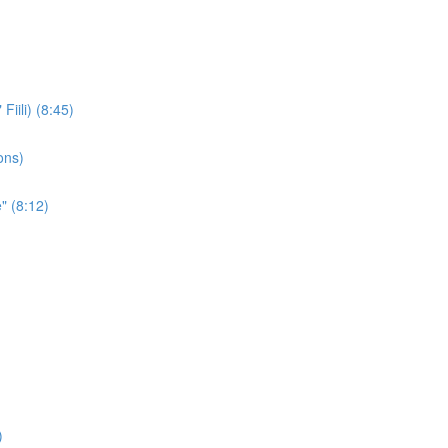
iili) (8:45)
ons)
" (8:12)
)