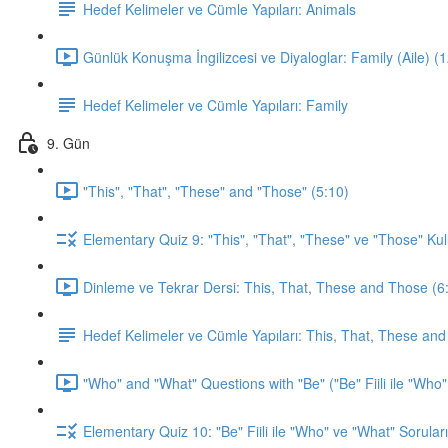
Hedef Kelimeler ve Cümle Yapıları: Animals
Günlük Konuşma İngilizcesi ve Diyaloglar: Family (Aile) (
Hedef Kelimeler ve Cümle Yapıları: Family
9. Gün
"This", "That", "These" and "Those" (5:10)
Elementary Quiz 9: "This", "That", "These" ve "Those" Kul
Dinleme ve Tekrar Dersi: This, That, These and Those (6
Hedef Kelimeler ve Cümle Yapıları: This, That, These an
"Who" and "What" Questions with "Be" ("Be" Fiili ile "Who"
Elementary Quiz 10: "Be" Fiili ile "Who" ve "What" Soruları