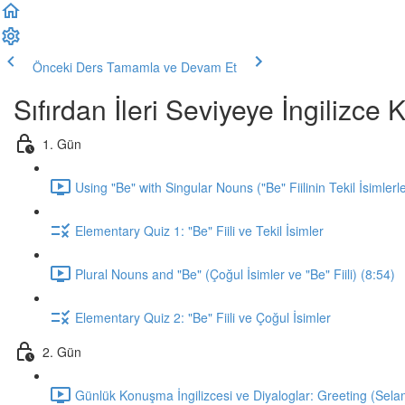
Önceki Ders
Tamamla ve Devam Et
Sıfırdan İleri Seviyeye İngilizc
1. Gün
Using "Be" with Singular Nouns ("Be" Fiilinin Tekil İsimlerl
Elementary Quiz 1: "Be" Fiili ve Tekil İsimler
Plural Nouns and "Be" (Çoğul İsimler ve "Be" Fiili) (8:54)
Elementary Quiz 2: "Be" Fiili ve Çoğul İsimler
2. Gün
Günlük Konuşma İngilizcesi ve Diyaloglar: Greeting (Sela