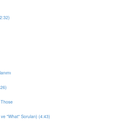
12:32)
lanımı
:26)
d Those
 ve "What" Soruları) (4:43)