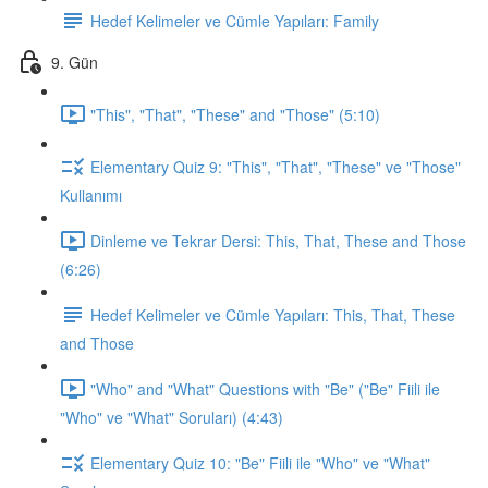
Hedef Kelimeler ve Cümle Yapıları: Family
9. Gün
"This", "That", "These" and "Those" (5:10)
Elementary Quiz 9: "This", "That", "These" ve "Those"
Kullanımı
Dinleme ve Tekrar Dersi: This, That, These and Those
(6:26)
Hedef Kelimeler ve Cümle Yapıları: This, That, These
and Those
"Who" and "What" Questions with "Be" ("Be" Fiili ile
"Who" ve "What" Soruları) (4:43)
Elementary Quiz 10: "Be" Fiili ile "Who" ve "What"