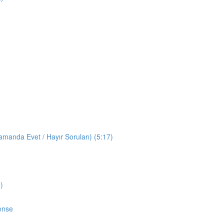
manda Evet / Hayır Soruları) (5:17)
)
ense