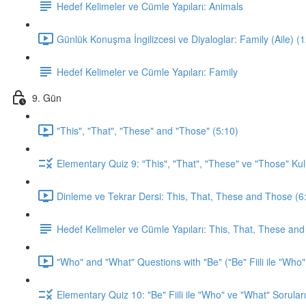
Hedef Kelimeler ve Cümle Yapıları: Animals
Günlük Konuşma İngilizcesi ve Diyaloglar: Family (Aile) (
Hedef Kelimeler ve Cümle Yapıları: Family
9. Gün
"This", "That", "These" and "Those" (5:10)
Elementary Quiz 9: "This", "That", "These" ve "Those" Kul
Dinleme ve Tekrar Dersi: This, That, These and Those (6
Hedef Kelimeler ve Cümle Yapıları: This, That, These an
"Who" and "What" Questions with "Be" ("Be" Fiili ile "Who"
Elementary Quiz 10: "Be" Fiili ile "Who" ve "What" Soruları