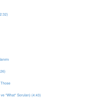
12:32)
lanımı
:26)
d Those
 ve "What" Soruları) (4:43)