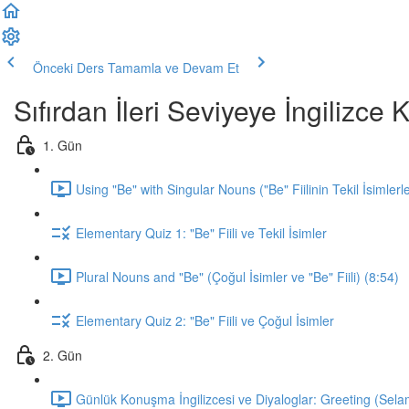
Önceki Ders
Tamamla ve Devam Et
Sıfırdan İleri Seviyeye İngilizc
1. Gün
Using "Be" with Singular Nouns ("Be" Fiilinin Tekil İsimlerl
Elementary Quiz 1: "Be" Fiili ve Tekil İsimler
Plural Nouns and "Be" (Çoğul İsimler ve "Be" Fiili) (8:54)
Elementary Quiz 2: "Be" Fiili ve Çoğul İsimler
2. Gün
Günlük Konuşma İngilizcesi ve Diyaloglar: Greeting (Sela