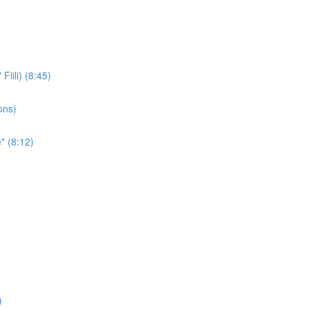
iili) (8:45)
ons)
" (8:12)
)