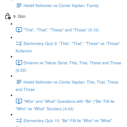
Hedef Kelimeler ve Cümle Yapıları: Family
9. Gün
"This", "That", "These" and "Those" (5:10)
Elementary Quiz 9: "This", "That", "These" ve "Those"
Kullanımı
Dinleme ve Tekrar Dersi: This, That, These and Those
(6:26)
Hedef Kelimeler ve Cümle Yapıları: This, That, These
and Those
"Who" and "What" Questions with "Be" ("Be" Fiili ile
"Who" ve "What" Soruları) (4:43)
Elementary Quiz 10: "Be" Fiili ile "Who" ve "What"