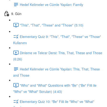
Hedef Kelimeler ve Cümle Yapıları: Family
9. Gün
"This", "That", "These" and "Those" (5:10)
Elementary Quiz 9: "This", "That", "These" ve "Those"
Kullanımı
Dinleme ve Tekrar Dersi: This, That, These and Those
(6:26)
Hedef Kelimeler ve Cümle Yapıları: This, That, These
and Those
"Who" and "What" Questions with "Be" ("Be" Fiili ile
"Who" ve "What" Soruları) (4:43)
Elementary Quiz 10: "Be" Fiili ile "Who" ve "What"