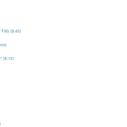
iili) (8:45)
ons)
" (8:12)
)