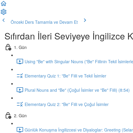
Önceki Ders
Tamamla ve Devam Et
Sıfırdan İleri Seviyeye İngilizc
1. Gün
Using "Be" with Singular Nouns ("Be" Fiilinin Tekil İsimlerl
Elementary Quiz 1: "Be" Fiili ve Tekil İsimler
Plural Nouns and "Be" (Çoğul İsimler ve "Be" Fiili) (8:54)
Elementary Quiz 2: "Be" Fiili ve Çoğul İsimler
2. Gün
Günlük Konuşma İngilizcesi ve Diyaloglar: Greeting (Sela