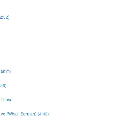
12:32)
lanımı
:26)
d Those
 ve "What" Soruları) (4:43)