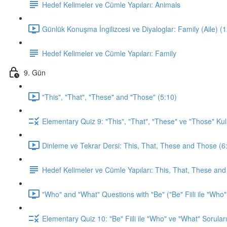
Hedef Kelimeler ve Cümle Yapıları: Animals
Günlük Konuşma İngilizcesi ve Diyaloglar: Family (Aile) (
Hedef Kelimeler ve Cümle Yapıları: Family
9. Gün
"This", "That", "These" and "Those" (5:10)
Elementary Quiz 9: "This", "That", "These" ve "Those" Kul
Dinleme ve Tekrar Dersi: This, That, These and Those (6
Hedef Kelimeler ve Cümle Yapıları: This, That, These an
"Who" and "What" Questions with "Be" ("Be" Fiili ile "Who"
Elementary Quiz 10: "Be" Fiili ile "Who" ve "What" Soruları