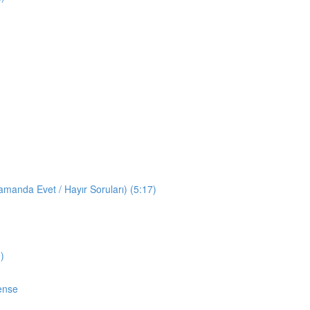
manda Evet / Hayır Soruları) (5:17)
)
ense