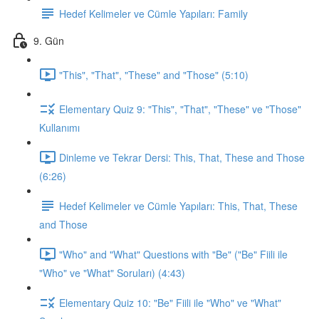
Hedef Kelimeler ve Cümle Yapıları: Family
9. Gün
"This", "That", "These" and "Those" (5:10)
Elementary Quiz 9: "This", "That", "These" ve "Those"
Kullanımı
Dinleme ve Tekrar Dersi: This, That, These and Those
(6:26)
Hedef Kelimeler ve Cümle Yapıları: This, That, These
and Those
"Who" and "What" Questions with "Be" ("Be" Fiili ile
"Who" ve "What" Soruları) (4:43)
Elementary Quiz 10: "Be" Fiili ile "Who" ve "What"