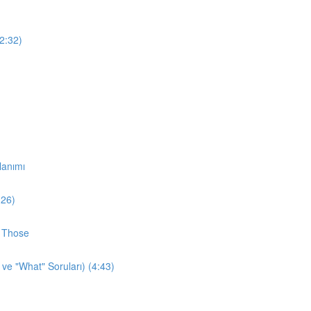
12:32)
lanımı
:26)
d Those
 ve "What" Soruları) (4:43)