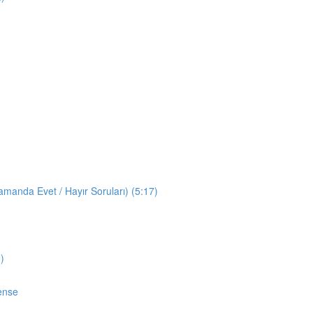
manda Evet / Hayır Soruları) (5:17)
)
ense