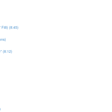
iili) (8:45)
ons)
" (8:12)
)