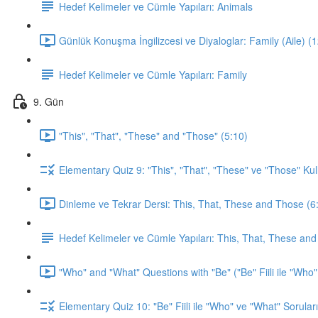
Hedef Kelimeler ve Cümle Yapıları: Animals
Günlük Konuşma İngilizcesi ve Diyaloglar: Family (Aile) (
Hedef Kelimeler ve Cümle Yapıları: Family
9. Gün
"This", "That", "These" and "Those" (5:10)
Elementary Quiz 9: "This", "That", "These" ve "Those" Kul
Dinleme ve Tekrar Dersi: This, That, These and Those (6
Hedef Kelimeler ve Cümle Yapıları: This, That, These an
"Who" and "What" Questions with "Be" ("Be" Fiili ile "Who"
Elementary Quiz 10: "Be" Fiili ile "Who" ve "What" Soruları