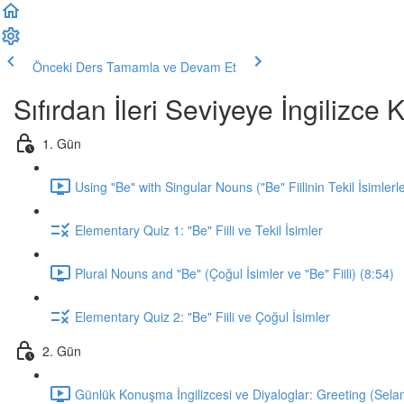
Önceki Ders
Tamamla ve Devam Et
Sıfırdan İleri Seviyeye İngilizc
1. Gün
Using "Be" with Singular Nouns ("Be" Fiilinin Tekil İsimlerl
Elementary Quiz 1: "Be" Fiili ve Tekil İsimler
Plural Nouns and "Be" (Çoğul İsimler ve "Be" Fiili) (8:54)
Elementary Quiz 2: "Be" Fiili ve Çoğul İsimler
2. Gün
Günlük Konuşma İngilizcesi ve Diyaloglar: Greeting (Sela