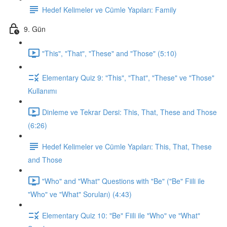
Hedef Kelimeler ve Cümle Yapıları: Family
9. Gün
"This", "That", "These" and "Those" (5:10)
Elementary Quiz 9: "This", "That", "These" ve "Those"
Kullanımı
Dinleme ve Tekrar Dersi: This, That, These and Those
(6:26)
Hedef Kelimeler ve Cümle Yapıları: This, That, These
and Those
"Who" and "What" Questions with "Be" ("Be" Fiili ile
"Who" ve "What" Soruları) (4:43)
Elementary Quiz 10: "Be" Fiili ile "Who" ve "What"