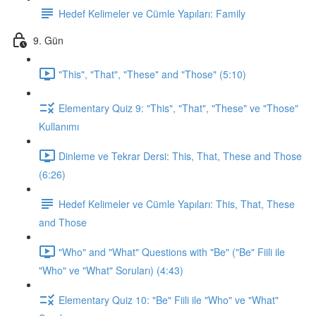
Hedef Kelimeler ve Cümle Yapıları: Family
9. Gün
"This", "That", "These" and "Those" (5:10)
Elementary Quiz 9: "This", "That", "These" ve "Those"
Kullanımı
Dinleme ve Tekrar Dersi: This, That, These and Those
(6:26)
Hedef Kelimeler ve Cümle Yapıları: This, That, These
and Those
"Who" and "What" Questions with "Be" ("Be" Fiili ile
"Who" ve "What" Soruları) (4:43)
Elementary Quiz 10: "Be" Fiili ile "Who" ve "What"