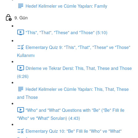
Hedef Kelimeler ve Cümle Yapıları: Family
9. Gün
"This", "That", "These" and "Those" (5:10)
Elementary Quiz 9: "This", "That", "These" ve "Those"
Kullanımı
Dinleme ve Tekrar Dersi: This, That, These and Those
(6:26)
Hedef Kelimeler ve Cümle Yapıları: This, That, These
and Those
"Who" and "What" Questions with "Be" ("Be" Fiili ile
"Who" ve "What" Soruları) (4:43)
Elementary Quiz 10: "Be" Fiili ile "Who" ve "What"