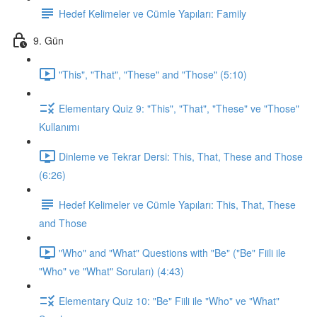
Hedef Kelimeler ve Cümle Yapıları: Family
9. Gün
"This", "That", "These" and "Those" (5:10)
Elementary Quiz 9: "This", "That", "These" ve "Those"
Kullanımı
Dinleme ve Tekrar Dersi: This, That, These and Those
(6:26)
Hedef Kelimeler ve Cümle Yapıları: This, That, These
and Those
"Who" and "What" Questions with "Be" ("Be" Fiili ile
"Who" ve "What" Soruları) (4:43)
Elementary Quiz 10: "Be" Fiili ile "Who" ve "What"